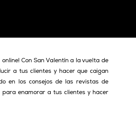
ance, aquí tienes 10 estrategias
que el amor florezca en tu tienda
 online! Con San Valentín a la vuelta de
ucir a tus clientes y hacer que caigan
ado en los consejos de las revistas de
s para enamorar a tus clientes y hacer