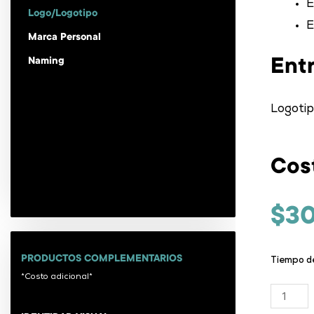
E
Logo/Logotipo
E
Marca Personal
Ent
Naming
Logotip
Cos
$
3
PRODUCTOS COMPLEMENTARIOS
Tiempo d
*Costo adicional*
Logo/L
Branding