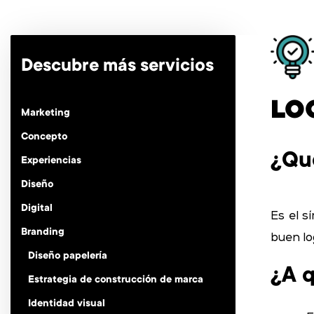
Ir
al
contenido
Descubre más servicios
LO
Marketing
Concepto
¿Qu
Experiencias
Diseño
Digital
Es el s
Branding
buen lo
Diseño papelería
¿A q
Estrategia de construcción de marca
Identidad visual